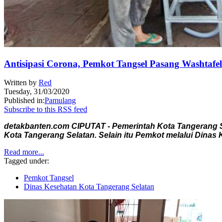
Antisipasi Corona, Pemkot Tangsel Pasang Washtaf
Written by
Red
Tuesday, 31/03/2020
Published in:
Pamulang
Subscribe to this RSS feed
detakbanten.com CIPUTAT - Pemerintah Kota Tangerang Sel
Kota Tangerang Selatan. Selain itu Pemkot melalui Dinas 
Read more...
Tagged under:
Pemkot Tangsel
Dinas Kesehatan Kota Tangerang Selatan