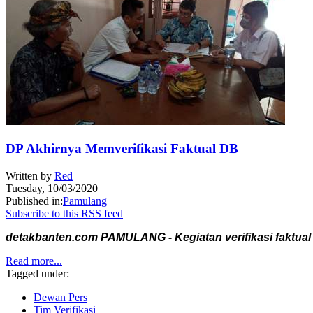
DP Akhirnya Memverifikasi Faktual DB
Written by
Red
Tuesday, 10/03/2020
Published in:
Pamulang
Subscribe to this RSS feed
detakbanten.com PAMULANG - Kegiatan verifikasi faktual 
Read more...
Tagged under:
Dewan Pers
Tim Verifikasi