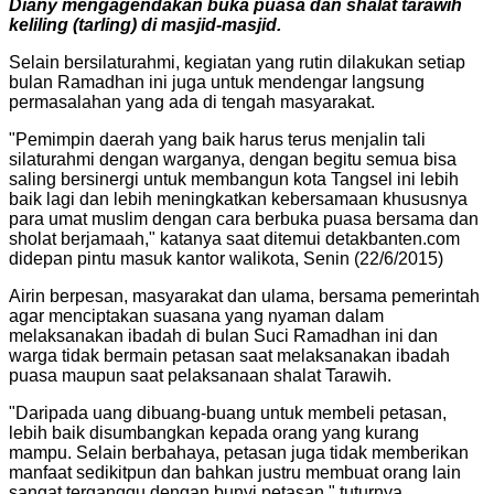
Diany mengagendakan buka puasa dan shalat tarawih
keliling (tarling) di masjid-masjid.
Selain bersilaturahmi, kegiatan yang rutin dilakukan setiap
bulan Ramadhan ini juga untuk mendengar langsung
permasalahan yang ada di tengah masyarakat.
"Pemimpin daerah yang baik harus terus menjalin tali
silaturahmi dengan warganya, dengan begitu semua bisa
saling bersinergi untuk membangun kota Tangsel ini lebih
baik lagi dan lebih meningkatkan kebersamaan khususnya
para umat muslim dengan cara berbuka puasa bersama dan
sholat berjamaah," katanya saat ditemui detakbanten.com
didepan pintu masuk kantor walikota, Senin (22/6/2015)
Airin berpesan, masyarakat dan ulama, bersama pemerintah
agar menciptakan suasana yang nyaman dalam
melaksanakan ibadah di bulan Suci Ramadhan ini dan
warga tidak bermain petasan saat melaksanakan ibadah
puasa maupun saat pelaksanaan shalat Tarawih.
"Daripada uang dibuang-buang untuk membeli petasan,
lebih baik disumbangkan kepada orang yang kurang
mampu. Selain berbahaya, petasan juga tidak memberikan
manfaat sedikitpun dan bahkan justru membuat orang lain
sangat terganggu dengan bunyi petasan," tuturnya.