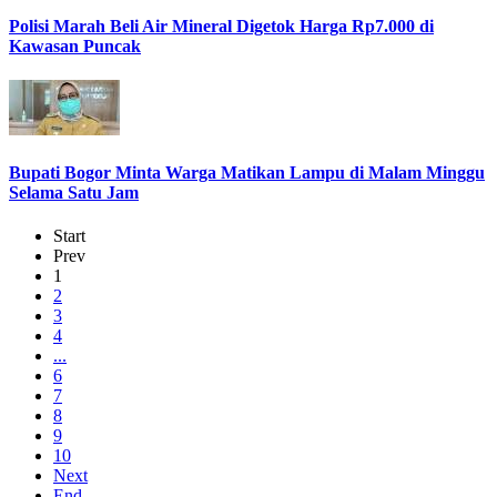
Polisi Marah Beli Air Mineral Digetok Harga Rp7.000 di
Kawasan Puncak
Bupati Bogor Minta Warga Matikan Lampu di Malam Minggu
Selama Satu Jam
Start
Prev
1
2
3
4
...
6
7
8
9
10
Next
End