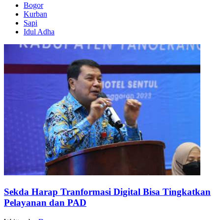
Bogor
Kurban
Sapi
Idul Adha
Sekda Harap Tranformasi Digital Bisa Tingkatkan
Pelayanan dan PAD