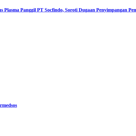
s Plasma Panggil PT Socfindo, Soroti Dugaan Penyimpangan P
ermedsos