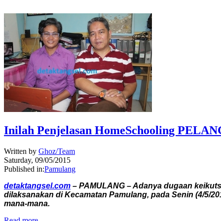
Inilah Penjelasan HomeSchooling PELANG
Written by
Ghoz/Team
Saturday, 09/05/2015
Published in:
Pamulang
detaktangsel.com
– PAMULANG – Adanya dugaan keikutsert
dilaksanakan di Kecamatan Pamulang, pada Senin (4/5/201
mana-mana.
Read more...