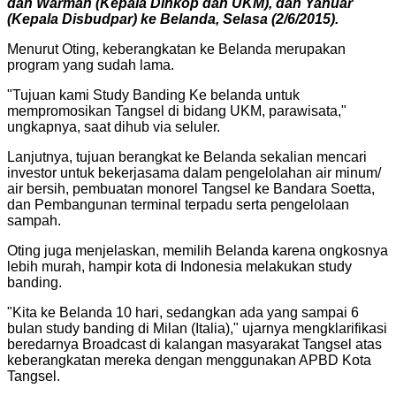
dan Warman (Kepala Dinkop dan UKM), dan Yanuar
(Kepala Disbudpar) ke Belanda, Selasa (2/6/2015).
Menurut Oting, keberangkatan ke Belanda merupakan
program yang sudah lama.
"Tujuan kami Study Banding Ke belanda untuk
mempromosikan Tangsel di bidang UKM, parawisata,"
ungkapnya, saat dihub via seluler.
Lanjutnya, tujuan berangkat ke Belanda sekalian mencari
investor untuk bekerjasama dalam pengelolahan air minum/
air bersih, pembuatan monorel Tangsel ke Bandara Soetta,
dan Pembangunan terminal terpadu serta pengelolaan
sampah.
Oting juga menjelaskan, memilih Belanda karena ongkosnya
lebih murah, hampir kota di Indonesia melakukan study
banding.
"Kita ke Belanda 10 hari, sedangkan ada yang sampai 6
bulan study banding di Milan (Italia)," ujarnya mengklarifikasi
beredarnya Broadcast di kalangan masyarakat Tangsel atas
keberangkatan mereka dengan menggunakan APBD Kota
Tangsel.