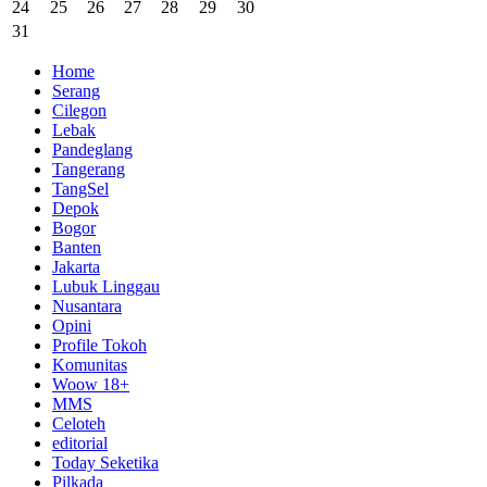
24
25
26
27
28
29
30
31
Home
Serang
Cilegon
Lebak
Pandeglang
Tangerang
TangSel
Depok
Bogor
Banten
Jakarta
Lubuk Linggau
Nusantara
Opini
Profile Tokoh
Komunitas
Woow 18+
MMS
Celoteh
editorial
Today Seketika
Pilkada