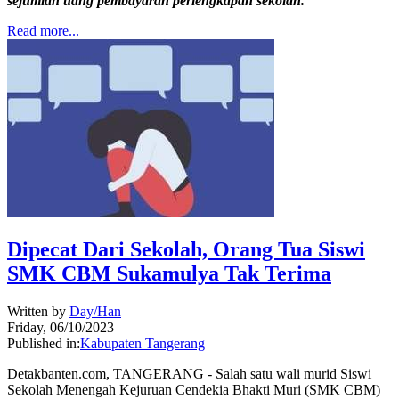
sejumlah uang pembayaran perlengkapan sekolah.
Read more...
Dipecat Dari Sekolah, Orang Tua Siswi
SMK CBM Sukamulya Tak Terima
Written by
Day/Han
Friday, 06/10/2023
Published in:
Kabupaten Tangerang
Detakbanten.com, TANGERANG - Salah satu wali murid Siswi
Sekolah Menengah Kejuruan Cendekia Bhakti Muri (SMK CBM)