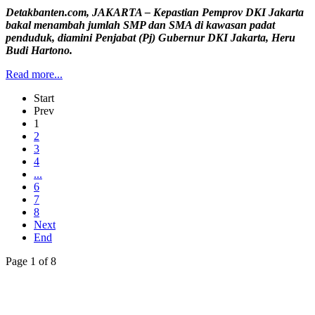
Detakbanten.com, JAKARTA – Kepastian Pemprov DKI Jakarta
bakal menambah jumlah SMP dan SMA di kawasan padat
penduduk, diamini Penjabat (Pj) Gubernur DKI Jakarta, Heru
Budi Hartono.
Read more...
Start
Prev
1
2
3
4
...
6
7
8
Next
End
Page 1 of 8