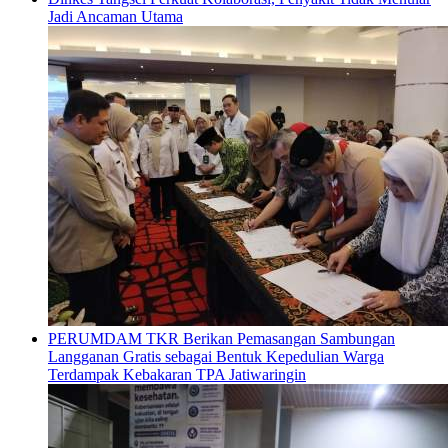
Jadi Ancaman Utama
PERUMDAM TKR Berikan Pemasangan Sambungan
Langganan Gratis sebagai Bentuk Kepedulian Warga
Terdampak Kebakaran TPA Jatiwaringin