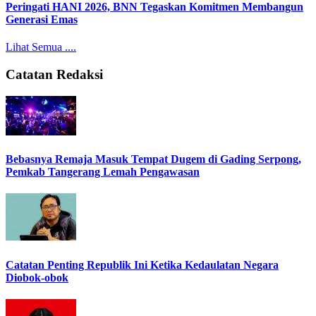
Peringati HANI 2026, BNN Tegaskan Komitmen Membangun
Generasi Emas
Lihat Semua ....
Catatan Redaksi
Bebasnya Remaja Masuk Tempat Dugem di Gading Serpong,
Pemkab Tangerang Lemah Pengawasan
Catatan Penting Republik Ini Ketika Kedaulatan Negara
Diobok-obok