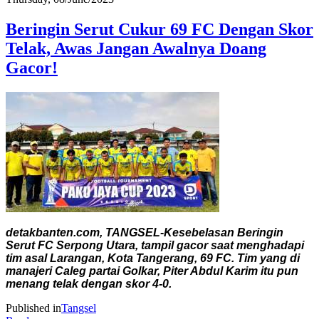
Beringin Serut Cukur 69 FC Dengan Skor
Telak, Awas Jangan Awalnya Doang
Gacor!
detakbanten.com, TANGSEL-Kesebelasan Beringin
Serut FC Serpong Utara, tampil gacor saat menghadapi
tim asal Larangan, Kota Tangerang, 69 FC. Tim yang di
manajeri Caleg partai Golkar, Piter Abdul Karim itu pun
menang telak dengan skor 4-0.
Published in
Tangsel