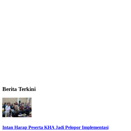
Berita Terkini
Intan Harap Peserta KHA Jadi Pelopor Implementasi