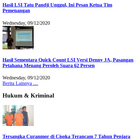
Hasil LSI Tatu Pandji Unggul, Ini Pesan Ketua Tim
Pemenangan
Wednesday, 09/12/2020
Hasil Sementara Quick Count LSI Versi Denny JA, Pasangan
Petahana Menang Peroleh Suara 62 Persen
Wednesday, 09/12/2020
Berita Lainnya ....
Hukum & Kriminal
Tersangka Curanmor di Cisoka Terancam 7 Tahun Penjara