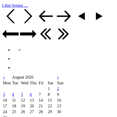
Lihat Semua ....
«
August 2026
»
Mon
Tue
Wed
Thu
Fri
Sat
Sun
1
2
3
4
5
6
7
8
9
10
11
12
13
14
15
16
17
18
19
20
21
22
23
24
25
26
27
28
29
30