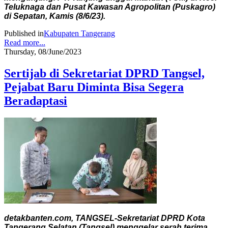
Teluknaga dan Pusat Kawasan Agropolitan (Puskagro)
di Sepatan, Kamis (8/6/23).
Published in
Kabupaten Tangerang
Read more...
Thursday, 08/June/2023
Sertijab di Sekretariat DPRD Tangsel,
Pejabat Baru Diminta Bisa Segera
Beradaptasi
detakbanten.com, TANGSEL-Sekretariat DPRD Kota
Tangerang Selatan (Tangsel) menggelar serah terima