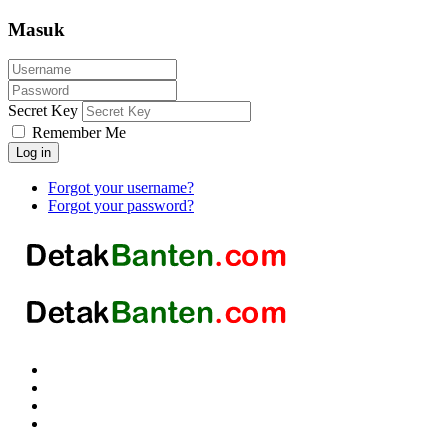
Masuk
Secret Key
Remember Me
Log in
Forgot your username?
Forgot your password?