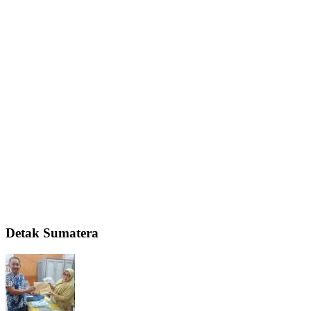
Detak Sumatera