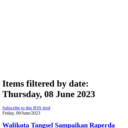
Items filtered by date:
Thursday, 08 June 2023
Subscribe to this RSS feed
Friday, 09/June/2023
Walikota Tangsel Sampaikan Raperda