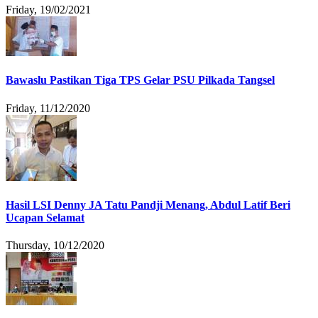
Friday, 19/02/2021
Bawaslu Pastikan Tiga TPS Gelar PSU Pilkada Tangsel
Friday, 11/12/2020
Hasil LSI Denny JA Tatu Pandji Menang, Abdul Latif Beri
Ucapan Selamat
Thursday, 10/12/2020