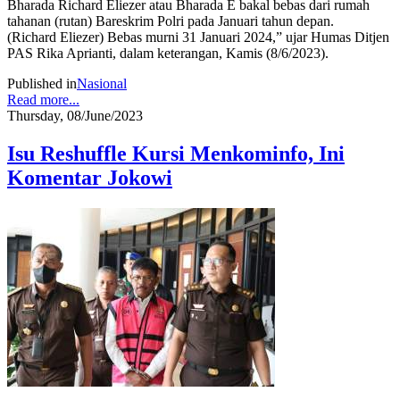
Bharada Richard Eliezer atau Bharada E bakal bebas dari rumah
tahanan (rutan) Bareskrim Polri pada Januari tahun depan.
(Richard Eliezer) Bebas murni 31 Januari 2024,” ujar Humas Ditjen
PAS Rika Aprianti, dalam keterangan, Kamis (8/6/2023).
Published in
Nasional
Read more...
Thursday, 08/June/2023
Isu Reshuffle Kursi Menkominfo, Ini
Komentar Jokowi