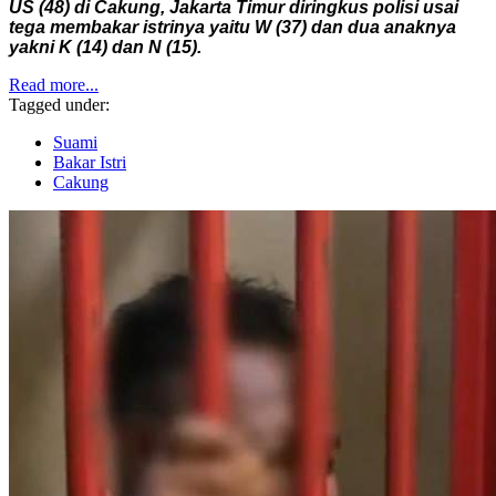
US (48) di Cakung, Jakarta Timur diringkus polisi usai
tega membakar istrinya yaitu W (37) dan dua anaknya
yakni K (14) dan N (15).
Read more...
Tagged under:
Suami
Bakar Istri
Cakung