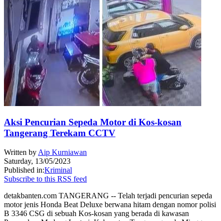
Aksi Pencurian Sepeda Motor di Kos-kosan
Tangerang Terekam CCTV
Written by
Aip Kurniawan
Saturday, 13/05/2023
Published in:
Kriminal
Subscribe to this RSS feed
detakbanten.com TANGERANG -- Telah terjadi pencurian sepeda
motor jenis Honda Beat Deluxe berwana hitam dengan nomor polisi
B 3346 CSG di sebuah Kos-kosan yang berada di kawasan