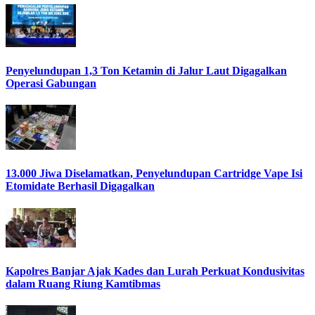
Penyelundupan 1,3 Ton Ketamin di Jalur Laut Digagalkan
Operasi Gabungan
13.000 Jiwa Diselamatkan, Penyelundupan Cartridge Vape Isi
Etomidate Berhasil Digagalkan
Kapolres Banjar Ajak Kades dan Lurah Perkuat Kondusivitas
dalam Ruang Riung Kamtibmas