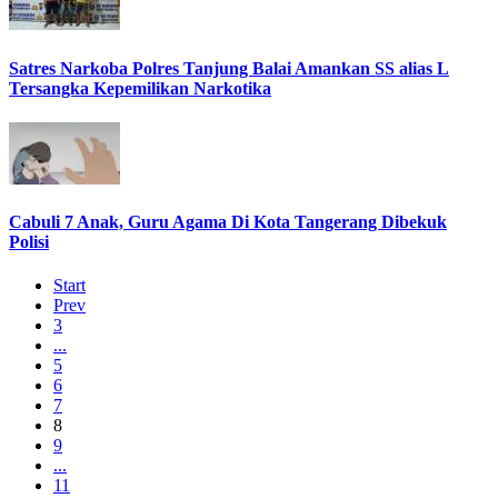
Satres Narkoba Polres Tanjung Balai Amankan SS alias L
Tersangka Kepemilikan Narkotika
Cabuli 7 Anak, Guru Agama Di Kota Tangerang Dibekuk
Polisi
Start
Prev
3
...
5
6
7
8
9
...
11