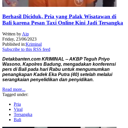
Berhasil Diciduk, Pria yang Palak Wisatawan di
Bali karena Pesan Taxi Online Kini Jadi Tersangka
Written by
Aip
Friday, 23/06/2023
Published in:
Kriminal
Subscribe to this RSS feed
Detakbanten.com KRIMINAL -- AKBP Teguh Priyo
Wasono, Kapolres Badung, mengadakan konferensi
pers di Bali pada hari Rabu untuk mengumumkan
penangkapan Kadek Eka Putra (40) setelah melalui
serangkaian penyelidikan dan penyidikan.
Read more...
Tagged under:
Pria
Viral
Tersangka
Bali