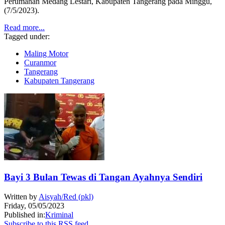
Perumahan Medang Lestari, Kabupaten Tangerang pada Minggu,
(7/5/2023).
Read more...
Tagged under:
Maling Motor
Curanmor
Tangerang
Kabupaten Tangerang
Bayi 3 Bulan Tewas di Tangan Ayahnya Sendiri
Written by
Aisyah/Red (pkl)
Friday, 05/05/2023
Published in:
Kriminal
Subscribe to this RSS feed