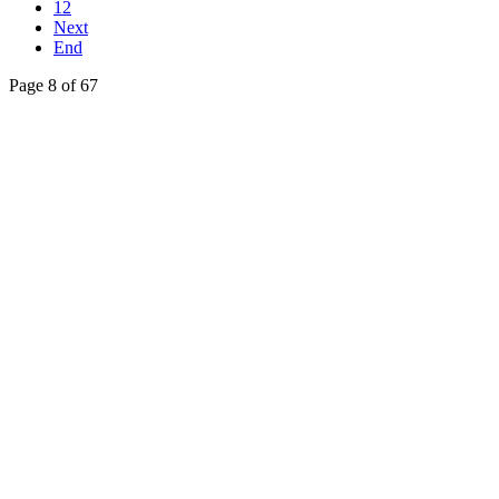
12
Next
End
Page 8 of 67