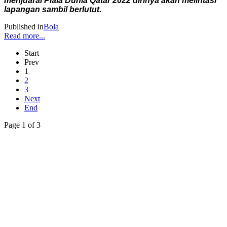
menjuarai Piala Dunia Qatar 2022 dirinya akan melintasi
lapangan sambil berlutut.
Published in
Bola
Read more...
Start
Prev
1
2
3
Next
End
Page 1 of 3