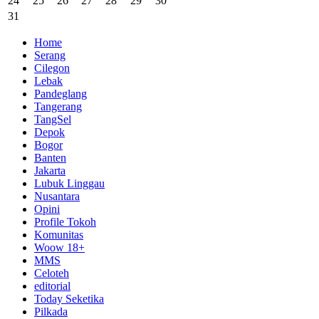
24
25
26
27
28
29
30
31
Home
Serang
Cilegon
Lebak
Pandeglang
Tangerang
TangSel
Depok
Bogor
Banten
Jakarta
Lubuk Linggau
Nusantara
Opini
Profile Tokoh
Komunitas
Woow 18+
MMS
Celoteh
editorial
Today Seketika
Pilkada