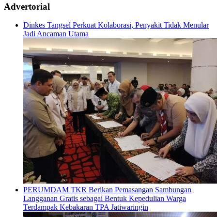
Advertorial
Dinkes Tangsel Perkuat Kolaborasi, Penyakit Tidak Menular
Jadi Ancaman Utama
PERUMDAM TKR Berikan Pemasangan Sambungan
Langganan Gratis sebagai Bentuk Kepedulian Warga
Terdampak Kebakaran TPA Jatiwaringin