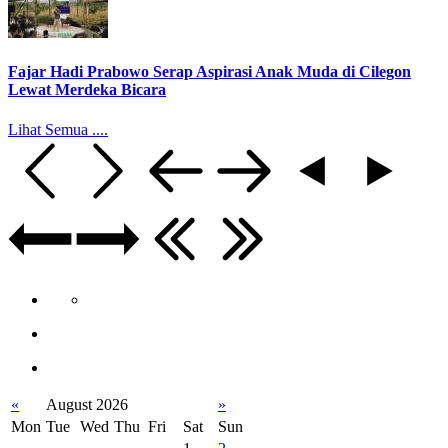
Fajar Hadi Prabowo Serap Aspirasi Anak Muda di Cilegon
Lewat Merdeka Bicara
Lihat Semua ....
«
August 2026
»
Mon
Tue
Wed
Thu
Fri
Sat
Sun