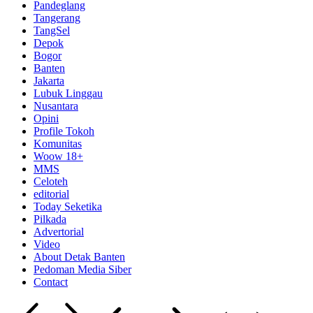
Pandeglang
Tangerang
TangSel
Depok
Bogor
Banten
Jakarta
Lubuk Linggau
Nusantara
Opini
Profile Tokoh
Komunitas
Woow 18+
MMS
Celoteh
editorial
Today Seketika
Pilkada
Advertorial
Video
About Detak Banten
Pedoman Media Siber
Contact