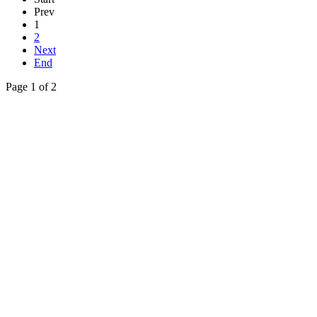
Prev
1
2
Next
End
Page 1 of 2