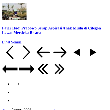
Fajar Hadi Prabowo Serap Aspirasi Anak Muda di Cilegon
Lewat Merdeka Bicara
Lihat Semua ....
«
August 2026
»