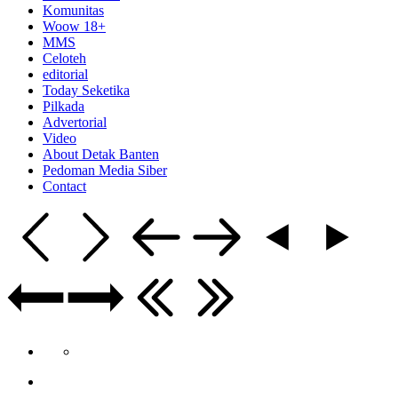
Komunitas
Woow 18+
MMS
Celoteh
editorial
Today Seketika
Pilkada
Advertorial
Video
About Detak Banten
Pedoman Media Siber
Contact