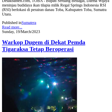
Detakbanten.com, TOBA - Bupati Serdang Bedagai, Darma Wijaya
meninjau budidaya ikan tilapia milik Regal Springs Indonesia RSI
(RSI) berlokasi di perairan danau Toba, Kabupaten Toba, Sumatra
Utara.
Published in
Sumatera
Read more...
Sunday, 19/March/2023
Warkop Dugem di Dekat Pemda
Tigaraksa Tetap Beroperasi