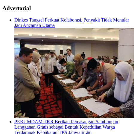
Advertorial
Dinkes Tangsel Perkuat Kolaborasi, Penyakit Tidak Menular
Jadi Ancaman Utama
PERUMDAM TKR Berikan Pemasangan Sambungan
Langganan Gratis sebagai Bentuk Kepedulian Warga
Terdampak Kebakaran TPA Jatiwaringin