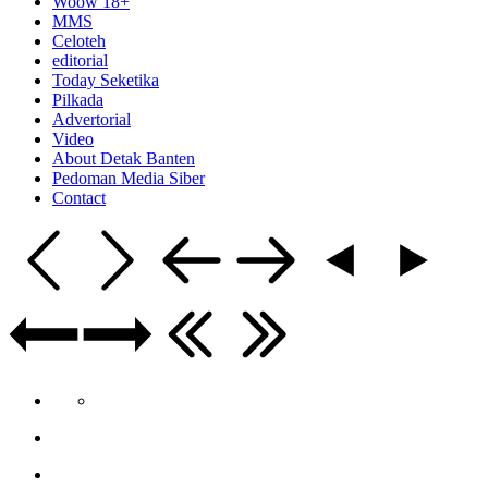
Woow 18+
MMS
Celoteh
editorial
Today Seketika
Pilkada
Advertorial
Video
About Detak Banten
Pedoman Media Siber
Contact