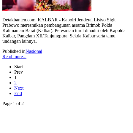
Detakbanten.com, KALBAR - Kapolri Jenderal Listyo Sigit
Prabowo meresmikan pembangunan asrama Brimob Polda
Kalimantan Barat (Kalbar). Peresmian turut dihadiri oleh Kapolda
Kalbar, Pangdam XII/Tanjungpura, Sekda Kalbar serta tamu
undangan lainnya.
Published in
Nasional
Read more...
Start
Prev
1
2
Next
End
Page 1 of 2