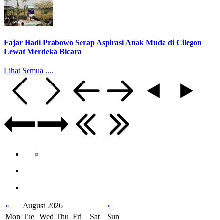
Fajar Hadi Prabowo Serap Aspirasi Anak Muda di Cilegon
Lewat Merdeka Bicara
Lihat Semua ....
«
August 2026
»
Mon
Tue
Wed
Thu
Fri
Sat
Sun