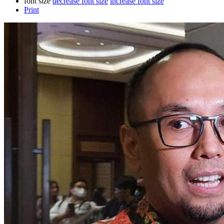
font size
decrease font size
increase font size
Print