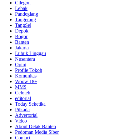
Cilegon
Lebak
Pandeglang
Tangerang
TangSel
Depok
Bogor
Banten
Jakarta
Lubuk Linggau
Nusantara
Opini
Profile Tokoh
Komunitas
Woow 18+
MMS
Celoteh
editorial
Today Seketika
Pilkada
Advertorial
Video
About Detak Banten
Pedoman Media Siber
Contact