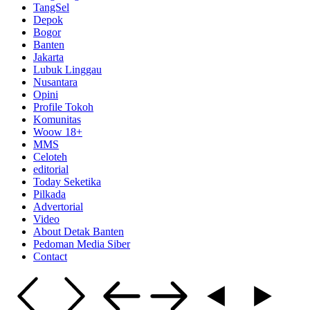
TangSel
Depok
Bogor
Banten
Jakarta
Lubuk Linggau
Nusantara
Opini
Profile Tokoh
Komunitas
Woow 18+
MMS
Celoteh
editorial
Today Seketika
Pilkada
Advertorial
Video
About Detak Banten
Pedoman Media Siber
Contact