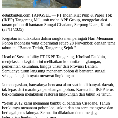
detakbanten.com TANGSEL — PT Indah Kiat Pulp & Paper Tbk
(IKPP) Tangerang Mill, unit usaha APP Group, menggelar aksi
tanam pohon di bantaran Sungai Cisadane, Serpong Utara, Kamis
(27/11/2025).
Kegiatan ini dilakukan dalam rangka memperingati Hari Menanam
Pohon Indonesia yang diperingati setiap 28 November, dengan tema
tahun ini “Banten Teduh, Tangerang Sejuk.”
Head of Sustainability PT IKPP Tangerang, Kholisul Fatikhin,
menjelaskan kegiatan ini melibatkan komunitas lingkungan,
pemerintah kelurahan, hingga unsur dari Provinsi Banten.
Semuanya turun langsung menanam pohon di bantaran sungai
sebagai langkah nyata merawat lingkungan.
Ia menegaskan, banyaknya bencana alam saat ini di banyak daerah,
tak lepas dari maraknya penebangan pohon. Karena itu, IKPP terus
berkomitmen melakukan restorasi lingkungan dari tahun ke tahun.
“Sejak 2012 kami menanam bambu di bantaran Cisadane. Tahun
berikutnya menanam pohon loa, sukun dan ara serta mangrove dan
berbagai jenis lainnya. Semua itu dilakukan demi menjaga
kelestarian lingkungan,” ujarnya.