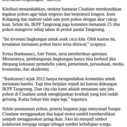
Kholisul menambahkan, struktur bantaran Cisadane membutuhkan
tegakan pohon agar tidak tergerus dan berpotensi longsor. Jenis
Ketapang dan mahoni salah satu jenis pohon dengan akar cukup
kuat. Selain itu, IKPP Tangerang juga konsisten menanam 25 ribu
pohon mangrove setiap tahun di pesisir pantai Tangerang.
“Ini investasi lingkungan untuk anak cucu kita. Oleh karena itu,
kesadaran menanam pohon harus terus dirawat,” ucapnya.
Ketua Banksasuci, Ade Yunus, turut memberikan apresiasi.
Menurutnya, pembangunan lingkungan hanya bisa berhasil jika
ditopang kekuatan pentahelix yakni, pemerintah, perusahaan, media,
komunitas, dan akademisi.
“Banksasuci sejak 2012 hanya mengandalkan komunitas untuk
menanam bambu. Tapi bisa berjalan sejauh ini karena dukungan
IKPP Tangerang. Dan cita-cita kami adalah menanam satu juta
pohon di Cisadane untuk menghijaukan kembali yang kini sudah
gersang. Kalau bukan kita siapa lagi,” tegasnya.
Selain penanaman pohon, peserta kegiatan juga menyusuri Sungai
Cisadane menggunakan dua kapal motor sambil membersihkan
sampah menggunakan jaring ikan. Aksi ini menjadi simbol
kolaborasi menjaga sungai sebagai sumber kehidupan warga.