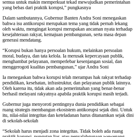
semua untuk makin memperkuat tekad mewujudkan pemerintahan
yang bebas dari praktik korupsi,” pungkasnya
Dalam sambutannya, Gubernur Banten Andra Soni menegaskan
bahwa isu antikorupsi merupakan tema yang tidak pernah lekang
oleh waktu, mengingat korupsi merupakan ancaman nyata terhadap
kesejahteraan rakyat, kemajuan pembangunan, serta masa depan
generasi mendatang.
“Korupsi bukan hanya persoalan hukum, melainkan persoalan
moral, budaya, dan tata kelola. Ia merusak kepercayaan publik,
menghambat pelayanan, memperlebar kesenjangan sosial, dan
menggerogoti kualitas pembangunan,” ujar Andra Soni
Ia menegaskan bahwa korupsi telah merampas hak rakyat terhadap
pendidikan, kesehatan, infrastruktur, dan pelayanan publik lainnya.
Oleh karena itu, tidak akan ada pemerintahan yang benar-benar
berhasil melayani rakyatnya apabila praktik korupsi masih terjadi.
Gubernur juga menyoroti pentingnya dunia pendidikan sebagai
ruang strategis membangun ekosistem antikorupsi sejak dini. Untuk
itu, nilai-nilai integritas dan keteladanan harus ditanamkan sejak dini
di sekolah-sekolah
“Sekolah harus menjadi zona integritas. Tidak boleh ada ruang
praktik korupsi, pungutan liar, atau penyalahgunaan wewenang