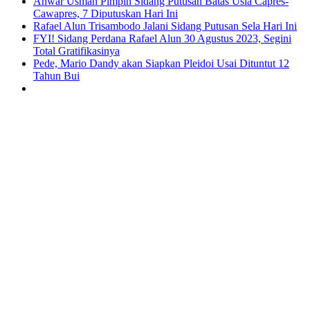
Anwar Usman Pimpin Sidang Putusan Batas Usia Capres-
Cawapres, 7 Diputuskan Hari Ini
Rafael Alun Trisambodo Jalani Sidang Putusan Sela Hari Ini
FYI! Sidang Perdana Rafael Alun 30 Agustus 2023, Segini
Total Gratifikasinya
Pede, Mario Dandy akan Siapkan Pleidoi Usai Dituntut 12
Tahun Bui