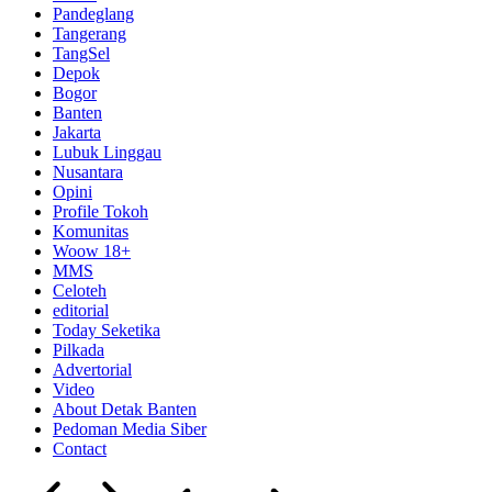
Pandeglang
Tangerang
TangSel
Depok
Bogor
Banten
Jakarta
Lubuk Linggau
Nusantara
Opini
Profile Tokoh
Komunitas
Woow 18+
MMS
Celoteh
editorial
Today Seketika
Pilkada
Advertorial
Video
About Detak Banten
Pedoman Media Siber
Contact