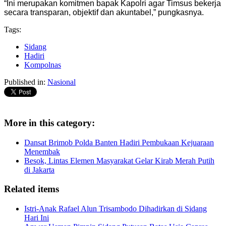
“Ini merupakan komitmen bapak Kapolri agar Timsus bekerja
secara transparan, objektif dan akuntabel,” pungkasnya.
Tags:
Sidang
Hadiri
Kompolnas
Published in:
Nasional
More in this category:
Dansat Brimob Polda Banten Hadiri Pembukaan Kejuaraan
Menembak
Besok, Lintas Elemen Masyarakat Gelar Kirab Merah Putih
di Jakarta
Related items
Istri-Anak Rafael Alun Trisambodo Dihadirkan di Sidang
Hari Ini