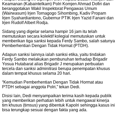
Keamanan (Kabaintelkam) Polri Komjen Ahmad Dofiri dan
beranggotakan Wakil Inspektorat Pengawas Umum
(Wairwasum) Irjen Tornagogo Sihombing, Kadiv Propam
Irjen Syahardiantono, Gubernur PTIK Irjen Yazid Fanani dan
Irjen Rudolf Albert Rodja.
Sidang yang digelar selama hampir 16 jam itu telah
memutuskan secara kolektif kolegial memutuskan untuk
memberikan tiga sanksi kepada Ferdy Sambo, salah satunya
Pemberhentian Dengan Tidak Hormat (PTDH).
Adapun sanksi lainnya ialah sanksi etika, yaitu tindakan
Ferdy Sambo melakukan pembunuhan terhadap Brigadir
Yosua Hutabarat alias Brigadir J merupakan perbuatan
tercela dan sanksi adminitrasi berupa penempatan khusus
dalam tempat khusus selama 20 hari.
“Kemudian Pemberhentian Dengan Tidak Hormat atau
PTDH sebagai anggota Polri,” tekan Dedi.
Disisi lain, Dedi menyampaikan terima kasih kepada publik
yang memberikan perhatian lebih untuk mengawal kinerja
tim khusus (timsus) yang dibentuk Kapolri sehingga kasus ini
bisa terungkap sesuai dengan fakta yang ada.