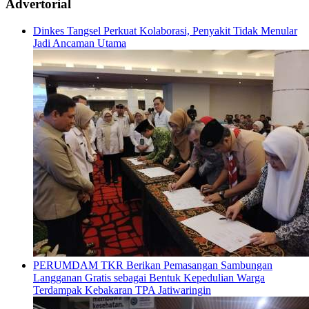
Advertorial
Dinkes Tangsel Perkuat Kolaborasi, Penyakit Tidak Menular
Jadi Ancaman Utama
PERUMDAM TKR Berikan Pemasangan Sambungan
Langganan Gratis sebagai Bentuk Kepedulian Warga
Terdampak Kebakaran TPA Jatiwaringin