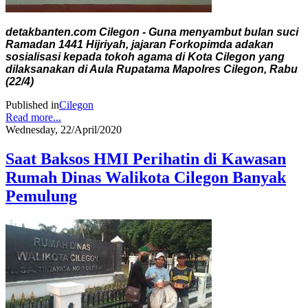
detakbanten.com Cilegon - Guna menyambut bulan suci
Ramadan 1441 Hijriyah, jajaran Forkopimda adakan
sosialisasi kepada tokoh agama di Kota Cilegon yang
dilaksanakan di Aula Rupatama Mapolres Cilegon, Rabu
(22/4)
Published in
Cilegon
Read more...
Wednesday, 22/April/2020
Saat Baksos HMI Perihatin di Kawasan
Rumah Dinas Walikota Cilegon Banyak
Pemulung