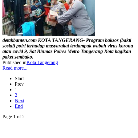
detakbanten.com KOTA TANGERANG- Program baksos (bakti
sosial) polri terhadap masyarakat terdampak wabah virus korona
atau covid 9, Sat Binmas Polres Metro Tangerang Kota bagikan
paket sembako.
Published in
Kota Tangerang
Read more...
Start
Prev
1
2
Next
End
Page 1 of 2