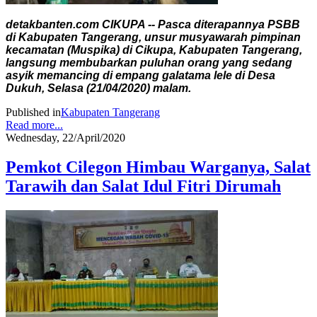
detakbanten.com CIKUPA -- Pasca diterapannya PSBB
di Kabupaten Tangerang, unsur musyawarah pimpinan
kecamatan (Muspika) di Cikupa, Kabupaten Tangerang,
langsung membubarkan puluhan orang yang sedang
asyik memancing di empang galatama lele di Desa
Dukuh, Selasa (21/04/2020) malam.
Published in
Kabupaten Tangerang
Read more...
Wednesday, 22/April/2020
Pemkot Cilegon Himbau Warganya, Salat
Tarawih dan Salat Idul Fitri Dirumah