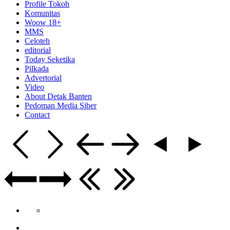
Profile Tokoh
Komunitas
Woow 18+
MMS
Celoteh
editorial
Today Seketika
Pilkada
Advertorial
Video
About Detak Banten
Pedoman Media Siber
Contact