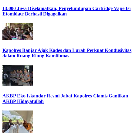
13.000 Jiwa Diselamatkan, Penyelundupan Cartridge Vape Isi
Etomidate Berhasil Digagalkan
Kapolres Banjar Ajak Kades dan Lurah Perkuat Kondusivitas
dalam Ruang Riung Kamtibmas
AKBP Eko Iskandar Resmi Jabat Kapolres Ciamis Gantikan
AKBP Hidayatulloh