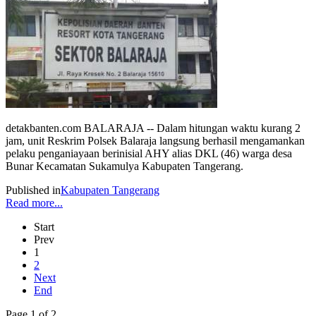
detakbanten.com BALARAJA -- Dalam hitungan waktu kurang 2
jam, unit Reskrim Polsek Balaraja langsung berhasil mengamankan
pelaku penganiayaan berinisial AHY alias DKL (46) warga desa
Bunar Kecamatan Sukamulya Kabupaten Tangerang.
Published in
Kabupaten Tangerang
Read more...
Start
Prev
1
2
Next
End
Page 1 of 2