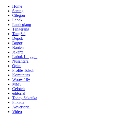
Home
Serang
Cilegon
Lebak
Pandeglang
Tangerang
TangSel
Depok
Bogor
Banten
Jakarta
Lubuk Linggau
Nusantara
Opini
Profile Tokoh
Komunitas
Woow 18+
MMS
Celoteh
editorial
Today Seketika
Pilkada
Advertorial
Video