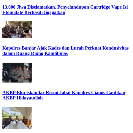
13.000 Jiwa Diselamatkan, Penyelundupan Cartridge Vape Isi
Etomidate Berhasil Digagalkan
Kapolres Banjar Ajak Kades dan Lurah Perkuat Kondusivitas
dalam Ruang Riung Kamtibmas
AKBP Eko Iskandar Resmi Jabat Kapolres Ciamis Gantikan
AKBP Hidayatulloh