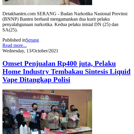
Detakbanten.com SERANG - Badan Narkotika Nasional Provinsi
(BNNP) Banten berhasil mengamankan dua kurir pelaku
penyalahgunaan narkotika. Kedua pelaku inisial DN (25) dan
SA(25).
Published in
Serang
Read more...
Wednesday, 13/October/2021
Omset Penjualan Rp400 juta, Pelaku
Home Industry Tembakau Sintesis Liquid
Vape Ditangkap Polisi