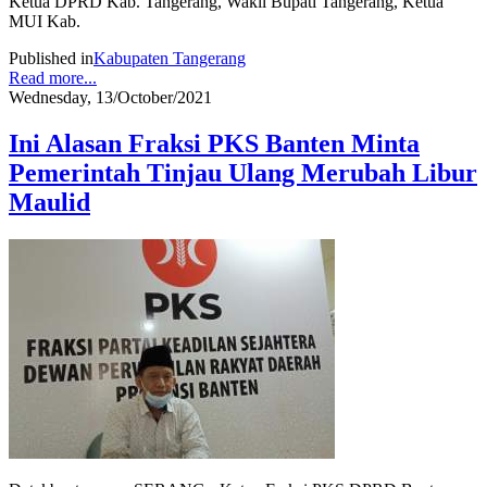
Ketua DPRD Kab. Tangerang, Wakil Bupati Tangerang, Ketua
MUI Kab.
Published in
Kabupaten Tangerang
Read more...
Wednesday, 13/October/2021
Ini Alasan Fraksi PKS Banten Minta
Pemerintah Tinjau Ulang Merubah Libur
Maulid