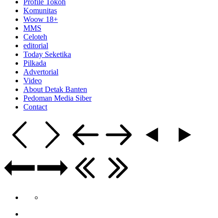
Profile Tokoh
Komunitas
Woow 18+
MMS
Celoteh
editorial
Today Seketika
Pilkada
Advertorial
Video
About Detak Banten
Pedoman Media Siber
Contact