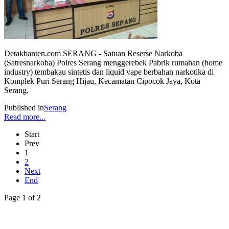
Detakbanten.com SERANG - Satuan Reserse Narkoba
(Satresnarkoba) Polres Serang menggerebek Pabrik rumahan (home
industry) tembakau sintetis dan liquid vape berbahan narkotika di
Komplek Puri Serang Hijau, Kecamatan Cipocok Jaya, Kota
Serang.
Published in
Serang
Read more...
Start
Prev
1
2
Next
End
Page 1 of 2