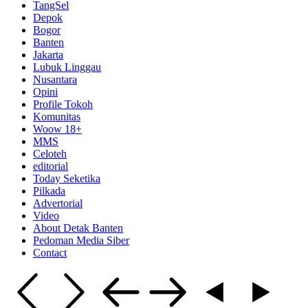
TangSel
Depok
Bogor
Banten
Jakarta
Lubuk Linggau
Nusantara
Opini
Profile Tokoh
Komunitas
Woow 18+
MMS
Celoteh
editorial
Today Seketika
Pilkada
Advertorial
Video
About Detak Banten
Pedoman Media Siber
Contact