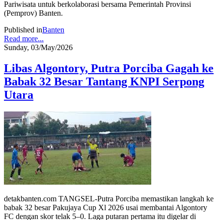
Pariwisata untuk berkolaborasi bersama Pemerintah Provinsi
(Pemprov) Banten.
Published in
Banten
Read more...
Sunday, 03/May/2026
Libas Algontory, Putra Porciba Gagah ke
Babak 32 Besar Tantang KNPI Serpong
Utara
detakbanten.com TANGSEL-Putra Porciba memastikan langkah ke
babak 32 besar Pakujaya Cup Xl 2026 usai membantai Algontory
FC dengan skor telak 5–0. Laga putaran pertama itu digelar di