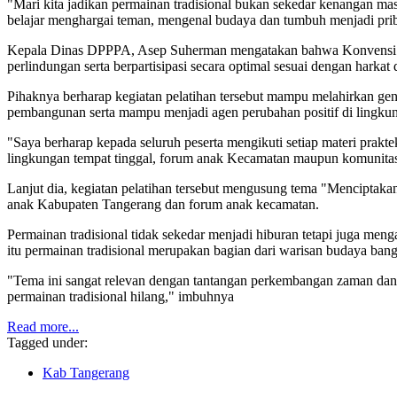
"Mari kita jadikan permainan tradisional bukan sekedar kenangan mas
belajar menghargai teman, mengenal budaya dan tumbuh menjadi priba
Kepala Dinas DPPPA, Asep Suherman mengatakan bahwa Konvensi H
perlindungan serta berpartisipasi secara optimal sesuai dengan harka
Pihaknya berharap kegiatan pelatihan tersebut mampu melahirkan gene
pembangunan serta mampu menjadi agen perubahan positif di lingku
"Saya berharap kepada seluruh peserta mengikuti setiap materi prakt
lingkungan tempat tinggal, forum anak Kecamatan maupun komunita
Lanjut dia, kegiatan pelatihan tersebut mengusung tema "Menciptakan 
anak Kabupaten Tangerang dan forum anak kecamatan.
Permainan tradisional tidak sekedar menjadi hiburan tetapi juga men
itu permainan tradisional merupakan bagian dari warisan budaya bang
"Tema ini sangat relevan dengan tantangan perkembangan zaman dan me
permainan tradisional hilang," imbuhnya
Read more...
Tagged under:
Kab Tangerang