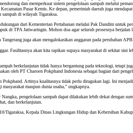
endorong dan memperkuat sistem pengelolaan sampah melalui pemanfaa
, Kecamatan Pasar Kemis. Ke depan, pemerintah daerah juga mendapa
 sampah di wilayah Tigaraksa.
da dukungan dari Kementerian Pertahanan melalui Pak Dandim untuk p
mpuk di TPA Jatiwaringin. Mohon doa agar seluruh prosesnya berjalan l
n Tangerang juga akan mengalokasikan anggaran pada perubahan APBD
gar. Fasilitasnya akan kita rapikan supaya masyarakat di sekitar sini
pah berkelanjutan tidak hanya bergantung pada teknologi, tetapi ju
nakan oleh PT Charoen Pokphand Indonesia sebagai bagian dari pengel
kphand. Artinya kualitasnya tidak perlu diragukan lagi. Ini menjadi
gi masyarakat maupun dunia usaha," ungkapnya.
Nangka, pengelolaan sampah dapat dilakukan lebih dekat dengan sumb
at, dan berkelanjutan.
10/Tigaraksa, Kepala Dinas Lingkungan Hidup dan Kebersihan Kabupat