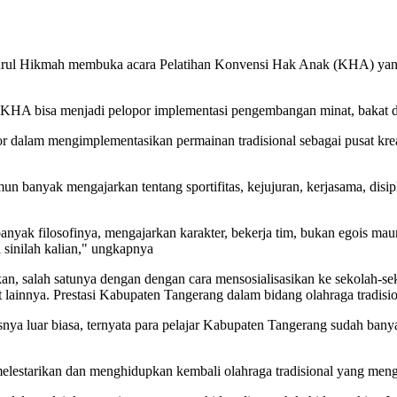
ul Hikmah membuka acara Pelatihan Konvensi Hak Anak (KHA) yang
KHA bisa menjadi pelopor implementasi pengembangan minat, bakat dan
por dalam mengimplementasikan permainan tradisional sebagai pusat kre
mun banyak mengajarkan tentang sportifitas, kejujuran, kerjasama, di
 banyak filosofinya, mengajarkan karakter, bekerja tim, bukan egois mau
 sinilah kalian," ungkapnya
ikan, salah satunya dengan dengan cara mensosialisasikan ke sekolah-s
t lainnya. Prestasi Kabupaten Tangerang dalam bidang olahraga tradisi
ya luar biasa, ternyata para pelajar Kabupaten Tangerang sudah banyak 
lestarikan dan menghidupkan kembali olahraga tradisional yang menga