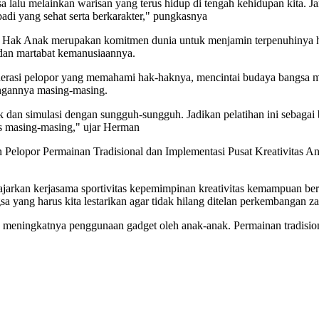
a lalu melainkan warisan yang terus hidup di tengah kehidupan kita. J
di yang sehat serta berkarakter," pungkasnya
ak Anak merupakan komitmen dunia untuk menjamin terpenuhinya ha
t dan martabat kemanusiaannya.
rasi pelopor yang memahami hak-haknya, mencintai budaya bangsa melal
ngannya masing-masing.
ek dan simulasi dengan sungguh-sungguh. Jadikan pelatihan ini sebaga
s masing-masing," ujar Herman
Pelopor Permainan Tradisional dan Implementasi Pusat Kreativitas Anak
gajarkan kerjasama sportivitas kepemimpinan kreativitas kemampuan berk
sa yang harus kita lestarikan agar tidak hilang ditelan perkembangan z
ningkatnya penggunaan gadget oleh anak-anak. Permainan tradisional m