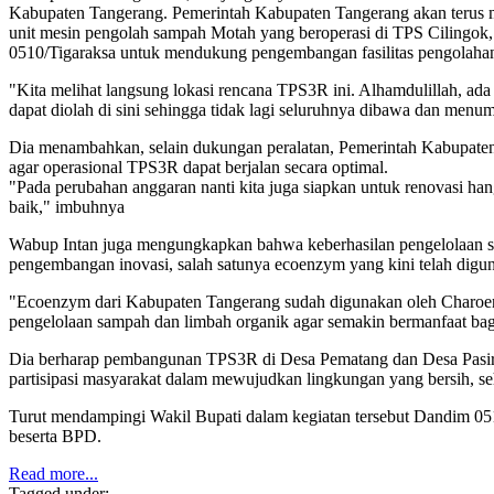
Kabupaten Tangerang. Pemerintah Kabupaten Tangerang akan terus m
unit mesin pengolah sampah Motah yang beroperasi di TPS Cilingok
0510/Tigaraksa untuk mendukung pengembangan fasilitas pengolahan
"Kita melihat langsung lokasi rencana TPS3R ini. Alhamdulillah, a
dapat diolah di sini sehingga tidak lagi seluruhnya dibawa dan menu
Dia menambahkan, selain dukungan peralatan, Pemerintah Kabupate
agar operasional TPS3R dapat berjalan secara optimal.
"Pada perubahan anggaran nanti kita juga siapkan untuk renovasi hang
baik," imbuhnya
Wabup Intan juga mengungkapkan bahwa keberhasilan pengelolaan sam
pengembangan inovasi, salah satunya ecoenzym yang kini telah digu
"Ecoenzym dari Kabupaten Tangerang sudah digunakan oleh Charoen Po
pengelolaan sampah dan limbah organik agar semakin bermanfaat ba
Dia berharap pembangunan TPS3R di Desa Pematang dan Desa Pasir 
partisipasi masyarakat dalam mewujudkan lingkungan yang bersih, seh
Turut mendampingi Wakil Bupati dalam kegiatan tersebut Dandim 05
beserta BPD.
Read more...
Tagged under: