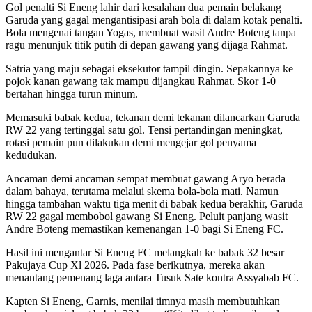
Gol penalti Si Eneng lahir dari kesalahan dua pemain belakang
Garuda yang gagal mengantisipasi arah bola di dalam kotak penalti.
Bola mengenai tangan Yogas, membuat wasit Andre Boteng tanpa
ragu menunjuk titik putih di depan gawang yang dijaga Rahmat.
Satria yang maju sebagai eksekutor tampil dingin. Sepakannya ke
pojok kanan gawang tak mampu dijangkau Rahmat. Skor 1-0
bertahan hingga turun minum.
Memasuki babak kedua, tekanan demi tekanan dilancarkan Garuda
RW 22 yang tertinggal satu gol. Tensi pertandingan meningkat,
rotasi pemain pun dilakukan demi mengejar gol penyama
kedudukan.
Ancaman demi ancaman sempat membuat gawang Aryo berada
dalam bahaya, terutama melalui skema bola-bola mati. Namun
hingga tambahan waktu tiga menit di babak kedua berakhir, Garuda
RW 22 gagal membobol gawang Si Eneng. Peluit panjang wasit
Andre Boteng memastikan kemenangan 1-0 bagi Si Eneng FC.
Hasil ini mengantar Si Eneng FC melangkah ke babak 32 besar
Pakujaya Cup Xl 2026. Pada fase berikutnya, mereka akan
menantang pemenang laga antara Tusuk Sate kontra Assyabab FC.
Kapten Si Eneng, Garnis, menilai timnya masih membutuhkan