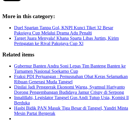
More in this category:
Duel Spartan Tanpa Gol, KNPI Kunci Tiket 32 Besar
Pakujaya Cup Melalui Drama Adu Penalti
Target Juara Menyala! Khana Sparta Libas Jurtim, Kirim
Peringatan ke Rival Pakujaya Cup Xl
Related items
Gubernur Banten Andra Soni Lepas Tim Banteng Banten ke
Turnamen Nasional Soekarno Cup
Fraksi PDI Perjuangan : Pemusnahan Obat Keras Selamatkan
Ribuan Generasi Muda Tangsel
Dinilai Jadi Penggerak Ekonomi Warga, Syamsul Hariyanto
Dorong Pengembangan Budidaya Jamur Crispy di Serpong
Innalillahi, Legislator Tangsel Gus Andi Tutup Usia, Komisi ll
Berduka
Hasbi Bidik PAN Masuk Tiga Besar di Tangsel, Yandri Minta
Mesin Partai Bergerak