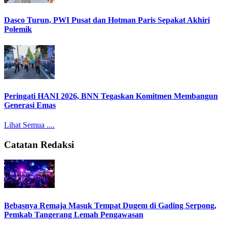
Dasco Turun, PWI Pusat dan Hotman Paris Sepakat Akhiri
Polemik
Peringati HANI 2026, BNN Tegaskan Komitmen Membangun
Generasi Emas
Lihat Semua ....
Catatan Redaksi
Bebasnya Remaja Masuk Tempat Dugem di Gading Serpong,
Pemkab Tangerang Lemah Pengawasan