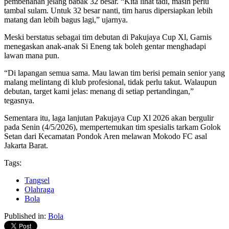
pembenahan jelang babak 32 besar. “Kita lihat tadi, masih perlu
tambal sulam. Untuk 32 besar nanti, tim harus dipersiapkan lebih
matang dan lebih bagus lagi,” ujarnya.
Meski berstatus sebagai tim debutan di Pakujaya Cup Xl, Garnis
menegaskan anak-anak Si Eneng tak boleh gentar menghadapi
lawan mana pun.
“Di lapangan semua sama. Mau lawan tim berisi pemain senior yang
malang melintang di klub profesional, tidak perlu takut. Walaupun
debutan, target kami jelas: menang di setiap pertandingan,”
tegasnya.
Sementara itu, laga lanjutan Pakujaya Cup Xl 2026 akan bergulir
pada Senin (4/5/2026), mempertemukan tim spesialis tarkam Golok
Setan dari Kecamatan Pondok Aren melawan Mokodo FC asal
Jakarta Barat.
Tags:
Tangsel
Olahraga
Bola
Published in:
Bola