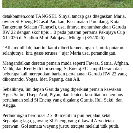
detakbanten.com TANGSEL-Sinyal tancap gas ditegaskan Maria,
owner Si Eneng FC asal Parakan, Kecamatan Pamulang, Kota
Tangerang Selatan (Tangsel), usai timnya menumbangkan Garuda
RW 22 dengan skor tipis 1-0 pada putaran pertama Pakujaya Cup
Xl 2026 di Stadion Mini Pakujaya, Minggu (3/5/2026).
“Alhamdulillah, hari ini kami diberi kemenangan. Untuk putaran
selanjutnya, kita gasss terusss,” ujar Maria usai pertandingan.
Mengandalkan deretan pemain muda seperti Fawaz, Satria, Afghan,
Malik, dan Rendy di lini serang, Si Eneng FC tampil berani dan
beberapa kali merepotkan barisan pertahanan Garuda RW 22 yang
dikomandoi Yogas, Idet, Papang, dan Ali.
Sebaliknya, lini depan Garuda yang diperkuat pemain kawakan
Agus Salim, Usep, Arul, Piyan, dan Jenico, kesulitan menembus
pertahanan solid Si Eneng yang digalang Garnis, Iful, Sakti, dan
Angga.
Pertandingan berdurasi 2 x 30 menit itu pun berjalan ketat.
Sepanjang laga, gawang Si Eneng yang dikawal Aryo tetap
perawan. Gol semata wayang justru tercipta melalui titik putih.