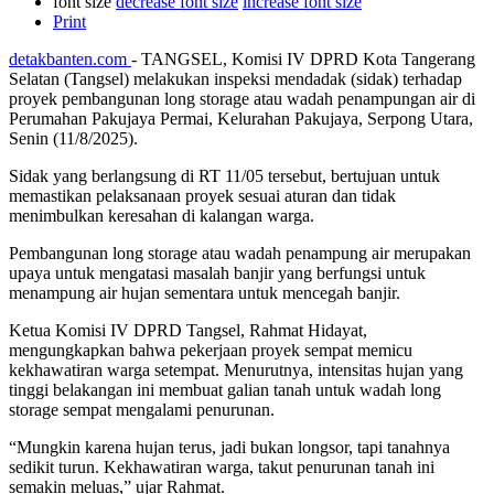
font size
decrease font size
increase font size
Print
detakbanten.com
- TANGSEL, Komisi IV DPRD Kota Tangerang
Selatan (Tangsel) melakukan inspeksi mendadak (sidak) terhadap
proyek pembangunan long storage atau wadah penampungan air di
Perumahan Pakujaya Permai, Kelurahan Pakujaya, Serpong Utara,
Senin (11/8/2025).
Sidak yang berlangsung di RT 11/05 tersebut, bertujuan untuk
memastikan pelaksanaan proyek sesuai aturan dan tidak
menimbulkan keresahan di kalangan warga.
Pembangunan long storage atau wadah penampung air merupakan
upaya untuk mengatasi masalah banjir yang berfungsi untuk
menampung air hujan sementara untuk mencegah banjir.
Ketua Komisi IV DPRD Tangsel, Rahmat Hidayat,
mengungkapkan bahwa pekerjaan proyek sempat memicu
kekhawatiran warga setempat. Menurutnya, intensitas hujan yang
tinggi belakangan ini membuat galian tanah untuk wadah long
storage sempat mengalami penurunan.
“Mungkin karena hujan terus, jadi bukan longsor, tapi tanahnya
sedikit turun. Kekhawatiran warga, takut penurunan tanah ini
semakin meluas,” ujar Rahmat.