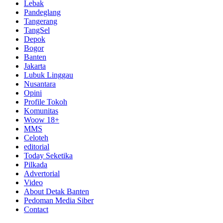
Lebak
Pandeglang
Tangerang
TangSel
Depok
Bogor
Banten
Jakarta
Lubuk Linggau
Nusantara
Opini
Profile Tokoh
Komunitas
Woow 18+
MMS
Celoteh
editorial
Today Seketika
Pilkada
Advertorial
Video
About Detak Banten
Pedoman Media Siber
Contact