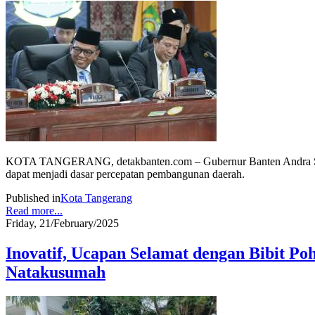
KOTA TANGERANG, detakbanten.com – Gubernur Banten Andra Soni me
dapat menjadi dasar percepatan pembangunan daerah.
Published in
Kota Tangerang
Read more...
Friday, 21/February/2025
Inovatif, Ucapan Selamat dengan Bibit P
Natakusumah