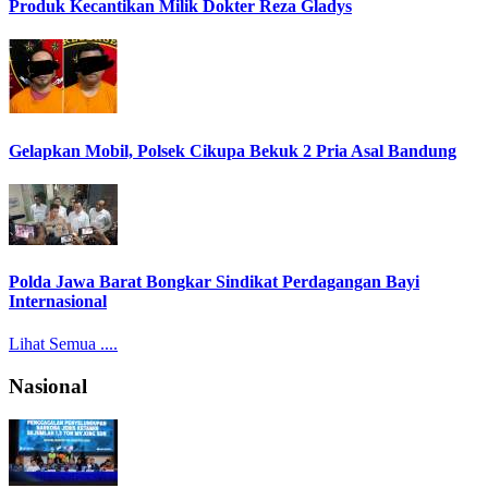
Produk Kecantikan Milik Dokter Reza Gladys
Gelapkan Mobil, Polsek Cikupa Bekuk 2 Pria Asal Bandung
Polda Jawa Barat Bongkar Sindikat Perdagangan Bayi
Internasional
Lihat Semua ....
Nasional