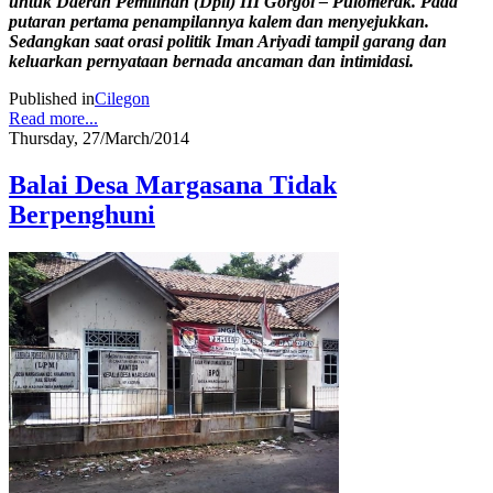
untuk Daerah Pemilihan (Dpil) III Gorgol – Pulomerak. Pada
putaran pertama penampilannya kalem dan menyejukkan.
Sedangkan saat orasi politik Iman Ariyadi tampil garang dan
keluarkan pernyataan bernada ancaman dan intimidasi.
Published in
Cilegon
Read more...
Thursday, 27/March/2014
Balai Desa Margasana Tidak
Berpenghuni