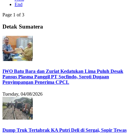
End
Page 1 of 3
Detak Sumatera
IWO Batu Bara dan Zuriat Kedatukan Lima Puluh Desak
Pansus Plasma Panggil PT Socfindo, Soroti Dugaan
Penyimpangan Penerima CPCL
Tuesday, 04/08/2026
Dump Truk Tertabrak KA Putri Deli di Sergai, Sopir Tewas