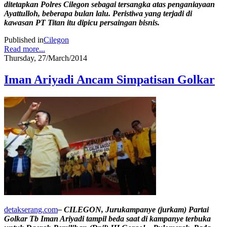
ditetapkan Polres Cilegon sebagai tersangka atas penganiayaan
Ayattulloh, beberapa bulan lalu. Peristiwa yang terjadi di
kawasan PT Titan itu dipicu persaingan bisnis.
Published in
Cilegon
Read more...
Thursday, 27/March/2014
Iman Ariyadi Ancam Simpatisan Golkar
detakserang.com
– CILEGON, Jurukampanye (jurkam) Partai
Golkar Tb Iman Ariyadi tampil beda saat di kampanye terbuka