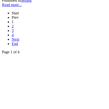
Published in
Serang
Read more...
Start
Prev
1
2
3
4
Next
End
Page 1 of 4