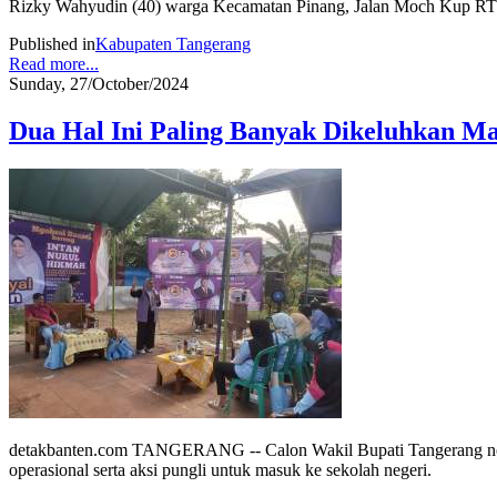
Rizky Wahyudin (40) warga Kecamatan Pinang, Jalan Moch Kup RT 0
Published in
Kabupaten Tangerang
Read more...
Sunday, 27/October/2024
Dua Hal Ini Paling Banyak Dikeluhkan M
detakbanten.com TANGERANG -- Calon Wakil Bupati Tangerang nomo
operasional serta aksi pungli untuk masuk ke sekolah negeri.