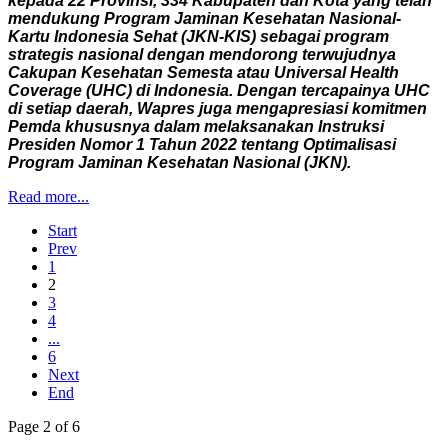
kepada 22 Provinsi, 334 Kabupaten dan Kota yang telah
mendukung Program Jaminan Kesehatan Nasional-
Kartu Indonesia Sehat (JKN-KIS) sebagai program
strategis nasional dengan mendorong terwujudnya
Cakupan Kesehatan Semesta atau Universal Health
Coverage (UHC) di Indonesia. Dengan tercapainya UHC
di setiap daerah, Wapres juga mengapresiasi komitmen
Pemda khususnya dalam melaksanakan Instruksi
Presiden Nomor 1 Tahun 2022 tentang Optimalisasi
Program Jaminan Kesehatan Nasional (JKN).
Read more...
Start
Prev
1
2
3
4
...
6
Next
End
Page 2 of 6