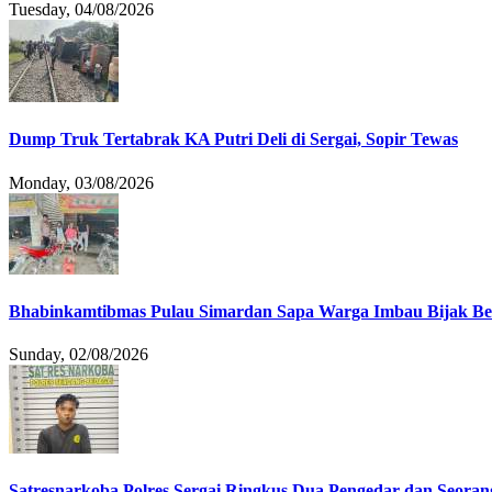
Tuesday, 04/08/2026
Dump Truk Tertabrak KA Putri Deli di Sergai, Sopir Tewas
Monday, 03/08/2026
Bhabinkamtibmas Pulau Simardan Sapa Warga Imbau Bijak B
Sunday, 02/08/2026
Satresnarkoba Polres Sergai Ringkus Dua Pengedar dan Seoran