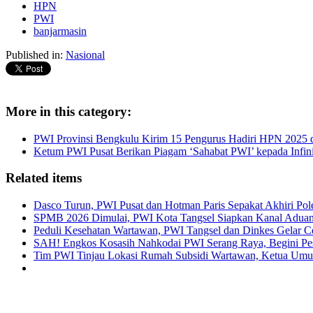
HPN
PWI
banjarmasin
Published in:
Nasional
More in this category:
PWI Provinsi Bengkulu Kirim 15 Pengurus Hadiri HPN 2025 d
Ketum PWI Pusat Berikan Piagam ‘Sahabat PWI’ kepada Infin
Related items
Dasco Turun, PWI Pusat dan Hotman Paris Sepakat Akhiri Po
SPMB 2026 Dimulai, PWI Kota Tangsel Siapkan Kanal Adua
Peduli Kesehatan Wartawan, PWI Tangsel dan Dinkes Gelar C
SAH! Engkos Kosasih Nahkodai PWI Serang Raya, Begini Pe
Tim PWI Tinjau Lokasi Rumah Subsidi Wartawan, Ketua Umu