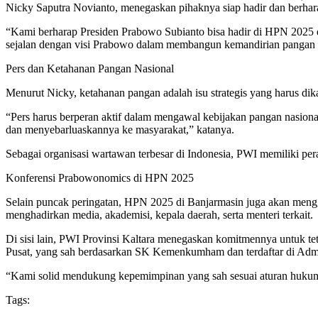
Nicky Saputra Novianto, menegaskan pihaknya siap hadir dan berhara
“Kami berharap Presiden Prabowo Subianto bisa hadir di HPN 2025 
sejalan dengan visi Prabowo dalam membangun kemandirian pangan na
Pers dan Ketahanan Pangan Nasional
Menurut Nicky, ketahanan pangan adalah isu strategis yang harus dik
“Pers harus berperan aktif dalam mengawal kebijakan pangan nasi
dan menyebarluaskannya ke masyarakat,” katanya.
Sebagai organisasi wartawan terbesar di Indonesia, PWI memiliki pe
Konferensi Prabowonomics di HPN 2025
Selain puncak peringatan, HPN 2025 di Banjarmasin juga akan men
menghadirkan media, akademisi, kepala daerah, serta menteri terkait.
Di sisi lain, PWI Provinsi Kaltara menegaskan komitmennya untuk
Pusat, yang sah berdasarkan SK Kemenkumham dan terdaftar di A
“Kami solid mendukung kepemimpinan yang sah sesuai aturan hukum.
Tags: