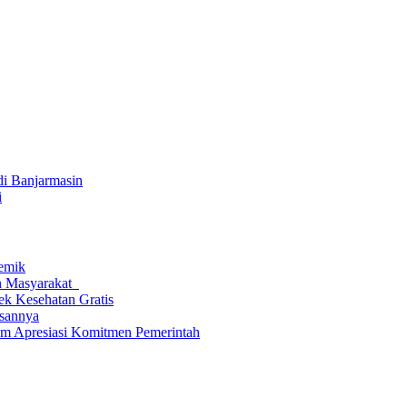
i Banjarmasin
i
lemik
n Masyarakat
ek Kesehatan Gratis
sannya
m Apresiasi Komitmen Pemerintah