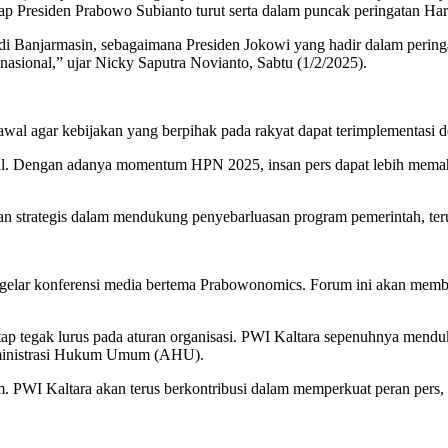
p Presiden Prabowo Subianto turut serta dalam puncak peringatan Har
di Banjarmasin, sebagaimana Presiden Jokowi yang hadir dalam peri
sional,” ujar Nicky Saputra Novianto, Sabtu (1/2/2025).
awal agar kebijakan yang berpihak pada rakyat dapat terimplementasi 
onal. Dengan adanya momentum HPN 2025, insan pers dapat lebih mem
ran strategis dalam mendukung penyebarluasan program pemerintah, ter
ggelar konferensi media bertema Prabowonomics. Forum ini akan memb
 tetap tegak lurus pada aturan organisasi. PWI Kaltara sepenuhnya
dministrasi Hukum Umum (AHU).
 PWI Kaltara akan terus berkontribusi dalam memperkuat peran pers,