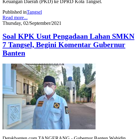
Keuangan Daerah (PKD) ke DPRD Kota Tangsel.
Published in
Tangsel
Read more...
Thursday, 02/September/2021
Soal KPK Usut Pengadaan Lahan SMKN
7 Tangsel, Begini Komentar Gubernur
Banten
Detakbanten.com TANGERANG - Gubernur Banten Wahidin