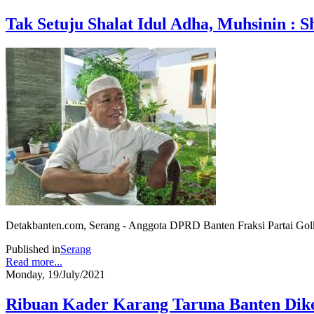
Tak Setuju Shalat Idul Adha, Muhsinin : 
Detakbanten.com, Serang - Anggota DPRD Banten Fraksi Partai Golka
Published in
Serang
Read more...
Monday, 19/July/2021
Ribuan Kader Karang Taruna Banten Dik