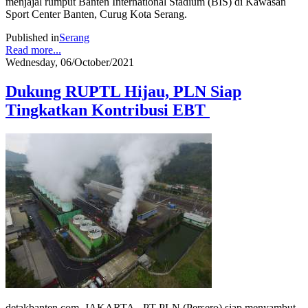
menjajal rumput Banten International Stadium (BIS) di Kawasan
Sport Center Banten, Curug Kota Serang.
Published in
Serang
Read more...
Wednesday, 06/October/2021
Dukung RUPTL Hijau, PLN Siap
Tingkatkan Kontribusi EBT
detakbanten.com, JAKARTA - PT PLN (Persero) siap menyambut