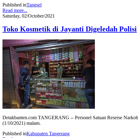
Published in
Tangsel
Read more...
Saturday, 02/October/2021
Toko Kosmetik di Jayanti Digeledah Polisi
Detakbanten.com TANGERANG -- Personel Satuan Reserse Narkoba Po
(1/10/2021) malam.
Published in
Kabupaten Tangerang