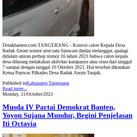
Detakbanten.com TANGERANG - Konvoi calon Kepala Desa
Badak Anom nomor urut satu Sanwani dinilai melanggar, apalagi
didalam aturan perbup nomor 16 tahun 2021 bahwa calon kepala
desa dilarang melakukan aktivitas kampanye atau orasi dari tanggal
7 sampai dengan tanggal 10 Oktober 2021. Hal tersebut dikatakan
Ketua Panwas Pilkades Desa Badak Anom Taupik.
Published in
Kabupaten Tangerang
Read more...
Monday, 11/October/2021
Musda IV Partai Demokrat Banten,
Yoyon Sujana Mundur, Begini Penjelasan
Iti Octavia