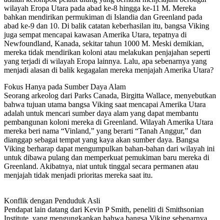
wilayah Eropa Utara pada abad ke-8 hingga ke-11 M. Mereka
bahkan mendirikan permukiman di Islandia dan Greenland pada
abad ke-9 dan 10. Di balik catatan keberhasilan itu, bangsa Viking
juga sempat mencapai kawasan Amerika Utara, tepatnya di
Newfoundland, Kanada, sekitar tahun 1000 M. Meski demikian,
mereka tidak mendirikan koloni atau melakukan penjajahan seperti
yang terjadi di wilayah Eropa lainnya. Lalu, apa sebenarnya yang
menjadi alasan di balik kegagalan mereka menjajah Amerika Utara?
Fokus Hanya pada Sumber Daya Alam
Seorang arkeolog dari Parks Canada, Birgitta Wallace, menyebutkan
bahwa tujuan utama bangsa Viking saat mencapai Amerika Utara
adalah untuk mencari sumber daya alam yang dapat membantu
pembangunan koloni mereka di Greenland. Wilayah Amerika Utara
mereka beri nama “Vinland,” yang berarti “Tanah Anggur,” dan
dianggap sebagai tempat yang kaya akan sumber daya. Bangsa
Viking berharap dapat mengumpulkan bahan-bahan dari wilayah ini
untuk dibawa pulang dan memperkuat pemukiman baru mereka di
Greenland. Akibatnya, niat untuk tinggal secara permanen atau
menjajah tidak menjadi prioritas mereka saat itu.
Konflik dengan Penduduk Asli
Pendapat lain datang dari Kevin P Smith, peneliti di Smithsonian
Institute, yang mengungkapkan bahwa bangsa Viking sebenarnya