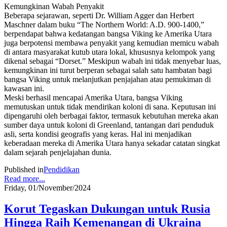
Kemungkinan Wabah Penyakit
Beberapa sejarawan, seperti Dr. William Agger dan Herbert
Maschner dalam buku “The Northern World: A.D. 900-1400,”
berpendapat bahwa kedatangan bangsa Viking ke Amerika Utara
juga berpotensi membawa penyakit yang kemudian memicu wabah
di antara masyarakat kutub utara lokal, khususnya kelompok yang
dikenal sebagai “Dorset.” Meskipun wabah ini tidak menyebar luas,
kemungkinan ini turut berperan sebagai salah satu hambatan bagi
bangsa Viking untuk melanjutkan penjajahan atau pemukiman di
kawasan ini.
Meski berhasil mencapai Amerika Utara, bangsa Viking
memutuskan untuk tidak mendirikan koloni di sana. Keputusan ini
dipengaruhi oleh berbagai faktor, termasuk kebutuhan mereka akan
sumber daya untuk koloni di Greenland, tantangan dari penduduk
asli, serta kondisi geografis yang keras. Hal ini menjadikan
keberadaan mereka di Amerika Utara hanya sekadar catatan singkat
dalam sejarah penjelajahan dunia.
Published in
Pendidikan
Read more...
Friday, 01/November/2024
Korut Tegaskan Dukungan untuk Rusia
Hingga Raih Kemenangan di Ukraina