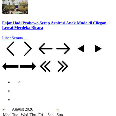
Fajar Hadi Prabowo Serap Aspirasi Anak Muda di Cilegon
Lewat Merdeka Bicara
Lihat Semua ....
«
August 2026
»
Mon
Tue
Wed
Thu
Fri
Sat
Sun