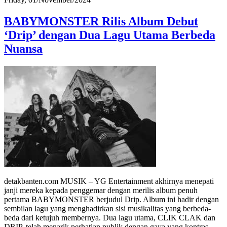
BABYMONSTER Rilis Album Debut
‘Drip’ dengan Dua Lagu Utama Berbeda
Nuansa
detakbanten.com MUSIK – YG Entertainment akhirnya menepati
janji mereka kepada penggemar dengan merilis album penuh
pertama BABYMONSTER berjudul Drip. Album ini hadir dengan
sembilan lagu yang menghadirkan sisi musikalitas yang berbeda-
beda dari ketujuh membernya. Dua lagu utama, CLIK CLAK dan
DRIP, telah menarik perhatian publik dengan gaya yang kontras,