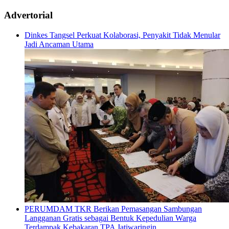
Advertorial
Dinkes Tangsel Perkuat Kolaborasi, Penyakit Tidak Menular
Jadi Ancaman Utama
PERUMDAM TKR Berikan Pemasangan Sambungan
Langganan Gratis sebagai Bentuk Kepedulian Warga
Terdampak Kebakaran TPA Jatiwaringin