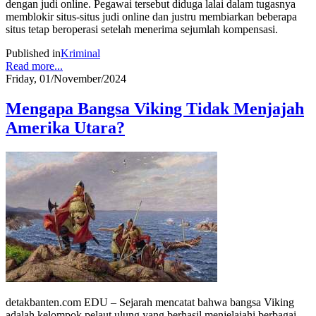
dengan judi online. Pegawai tersebut diduga lalai dalam tugasnya
memblokir situs-situs judi online dan justru membiarkan beberapa
situs tetap beroperasi setelah menerima sejumlah kompensasi.
Published in
Kriminal
Read more...
Friday, 01/November/2024
Mengapa Bangsa Viking Tidak Menjajah
Amerika Utara?
detakbanten.com EDU – Sejarah mencatat bahwa bangsa Viking
adalah kelompok pelaut ulung yang berhasil menjelajahi berbagai