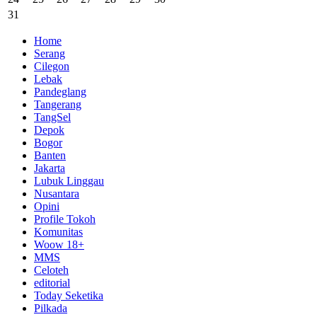
31
Home
Serang
Cilegon
Lebak
Pandeglang
Tangerang
TangSel
Depok
Bogor
Banten
Jakarta
Lubuk Linggau
Nusantara
Opini
Profile Tokoh
Komunitas
Woow 18+
MMS
Celoteh
editorial
Today Seketika
Pilkada