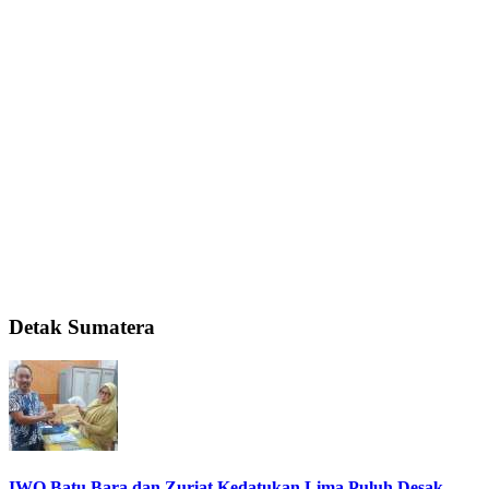
Detak Sumatera
IWO Batu Bara dan Zuriat Kedatukan Lima Puluh Desak