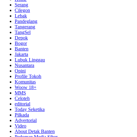
Serang
Cilegon
Lebak
Pandeglang
Tangerang
TangSel
Depok
Bogor
Banten
Jakarta
Lubuk Linggau
Nusantara
Opini
Profile Tokoh
Komunitas
Woow 18+
MMS
Celoteh
editorial
Today Seketika
Pilkada
Advertorial
Video
About Detak Banten
Pedoman Media Siber