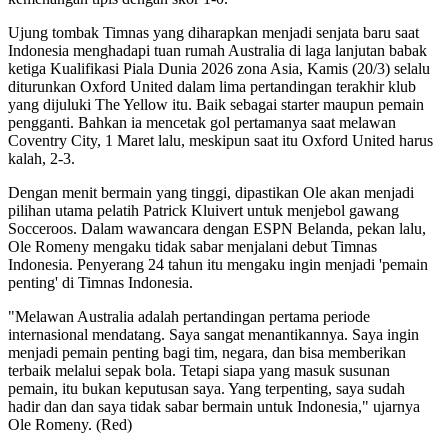
Ujung tombak Timnas yang diharapkan menjadi senjata baru saat
Indonesia menghadapi tuan rumah Australia di laga lanjutan babak
ketiga Kualifikasi Piala Dunia 2026 zona Asia, Kamis (20/3) selalu
diturunkan Oxford United dalam lima pertandingan terakhir klub
yang dijuluki The Yellow itu. Baik sebagai starter maupun pemain
pengganti. Bahkan ia mencetak gol pertamanya saat melawan
Coventry City, 1 Maret lalu, meskipun saat itu Oxford United harus
kalah, 2-3.
Dengan menit bermain yang tinggi, dipastikan Ole akan menjadi
pilihan utama pelatih Patrick Kluivert untuk menjebol gawang
Socceroos. Dalam wawancara dengan ESPN Belanda, pekan lalu,
Ole Romeny mengaku tidak sabar menjalani debut Timnas
Indonesia. Penyerang 24 tahun itu mengaku ingin menjadi 'pemain
penting' di Timnas Indonesia.
"Melawan Australia adalah pertandingan pertama periode
internasional mendatang. Saya sangat menantikannya. Saya ingin
menjadi pemain penting bagi tim, negara, dan bisa memberikan
terbaik melalui sepak bola. Tetapi siapa yang masuk susunan
pemain, itu bukan keputusan saya. Yang terpenting, saya sudah
hadir dan dan saya tidak sabar bermain untuk Indonesia," ujarnya
Ole Romeny. (Red)