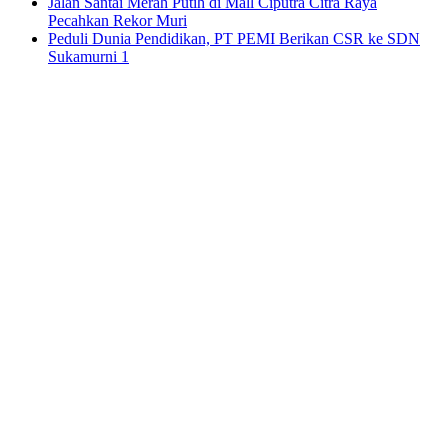
Jalan Santai Merah Putih di Mall Ciputra Citra Raya
Pecahkan Rekor Muri
Peduli Dunia Pendidikan, PT PEMI Berikan CSR ke SDN
Sukamurni 1