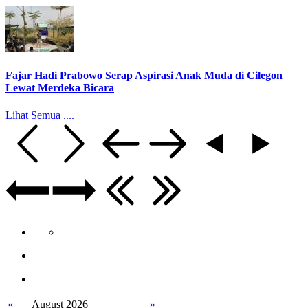
Fajar Hadi Prabowo Serap Aspirasi Anak Muda di Cilegon
Lewat Merdeka Bicara
Lihat Semua ....
«
August 2026
»