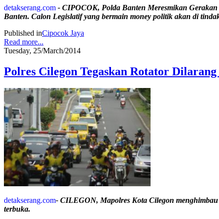
detakserang.com
- CIPOCOK, Polda Banten Meresmikan Gerakan Ba
Banten. Calon Legislatif yang bermain money politik akan di tind
Published in
Cipocok Jaya
Read more...
Tuesday, 25/March/2014
Polres Cilegon Tegaskan Rotator Dilaran
detakserang.com
- CILEGON, Mapolres Kota Cilegon menghimbau aga
terbuka.