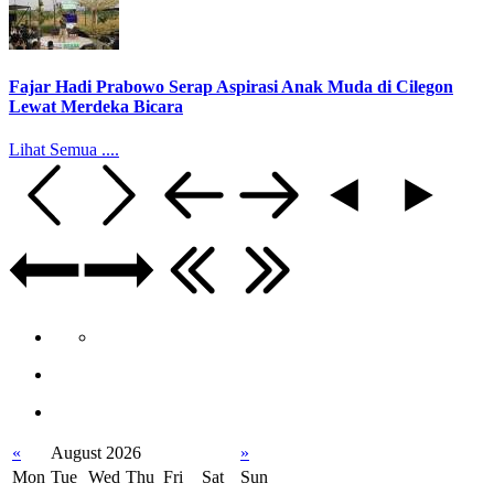
Fajar Hadi Prabowo Serap Aspirasi Anak Muda di Cilegon
Lewat Merdeka Bicara
Lihat Semua ....
«
August 2026
»
Mon
Tue
Wed
Thu
Fri
Sat
Sun