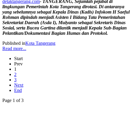
detaktangerang.com
- TANGERANG, Sejumlah pejabat di
lingkungan Pemerintah Kota Tangerang dirotasi. Di antaranya
yang sebelumnya sebagai Kepala Dinas (Kadis) Infokom H Saeful
Rohman dipindah menjadi Asisten I Bidang Tata Pemerintahan
Sekretariat Daerah (Asda I), Mulyanto sebagai Sekretaris Dinas
Sosial, serta Buceu Gartina dilantik menjadi Kepala Sub-Bagian
Pelantikan/Dokumentasi Bagian Humas dan Protokol.
Published in
Kota Tangerang
Read more...
Start
Prev
1
2
3
Next
End
Page 1 of 3