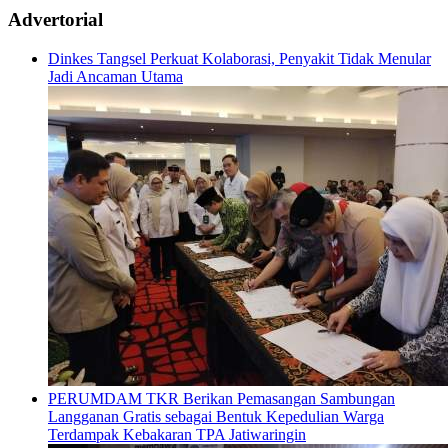
Advertorial
Dinkes Tangsel Perkuat Kolaborasi, Penyakit Tidak Menular
Jadi Ancaman Utama
PERUMDAM TKR Berikan Pemasangan Sambungan
Langganan Gratis sebagai Bentuk Kepedulian Warga
Terdampak Kebakaran TPA Jatiwaringin