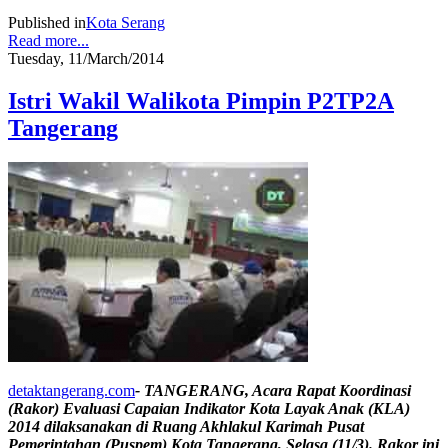
Published in
Kota Serang
Read more...
Tuesday, 11/March/2014
Istri Wakil Walikota Pimpin P2TP2A
Tangerang
detaktangerang.com
- TANGERANG, Acara Rapat Koordinasi
(Rakor) Evaluasi Capaian Indikator Kota Layak Anak (KLA)
2014 dilaksanakan di Ruang Akhlakul Karimah Pusat
Pemerintahan (Puspem) Kota Tangerang, Selasa (11/3). Rakor ini