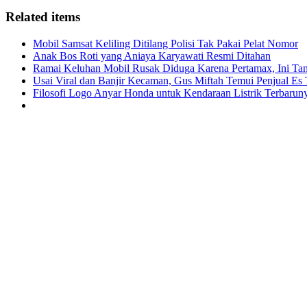
Related items
Mobil Samsat Keliling Ditilang Polisi Tak Pakai Pelat Nomor
Anak Bos Roti yang Aniaya Karyawati Resmi Ditahan
Ramai Keluhan Mobil Rusak Diduga Karena Pertamax, Ini Ta
Usai Viral dan Banjir Kecaman, Gus Miftah Temui Penjual Es
Filosofi Logo Anyar Honda untuk Kendaraan Listrik Terbaru