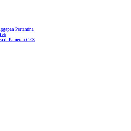
nggapan Pertamina
 Teh
nya di Pameran CES