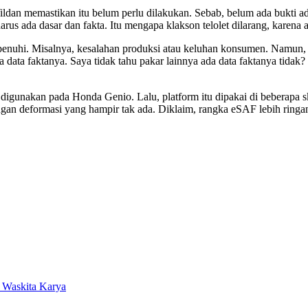
dan memastikan itu belum perlu dilakukan. Sebab, belum ada bukti ada
us ada dasar dan fakta. Itu mengapa klakson telolet dilarang, karena 
u dipenuhi. Misalnya, kesalahan produksi atau keluhan konsumen. Na
data faktanya. Saya tidak tahu pakar lainnya ada data faktanya tidak?
digunakan pada Honda Genio. Lalu, platform itu dipakai di beberapa s
dengan deformasi yang hampir tak ada. Diklaim, rangka eSAF lebih ring
 Waskita Karya