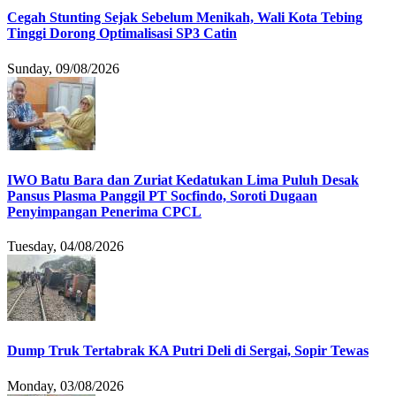
Cegah Stunting Sejak Sebelum Menikah, Wali Kota Tebing
Tinggi Dorong Optimalisasi SP3 Catin
Sunday, 09/08/2026
IWO Batu Bara dan Zuriat Kedatukan Lima Puluh Desak
Pansus Plasma Panggil PT Socfindo, Soroti Dugaan
Penyimpangan Penerima CPCL
Tuesday, 04/08/2026
Dump Truk Tertabrak KA Putri Deli di Sergai, Sopir Tewas
Monday, 03/08/2026