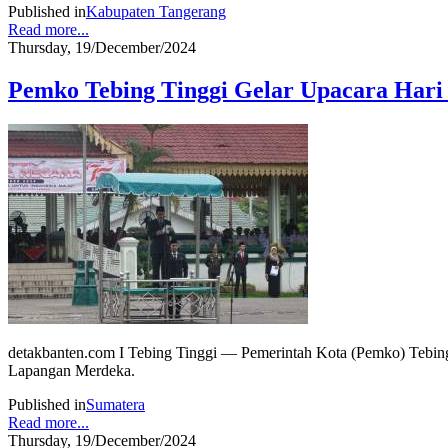
Published in
Kabupaten Tangerang
Read more...
Thursday, 19/December/2024
Pemko Tebing Tinggi Gelar Upacara Hari 
detakbanten.com I Tebing Tinggi — Pemerintah Kota (Pemko) Tebing
Lapangan Merdeka.
Published in
Sumatera
Read more...
Thursday, 19/December/2024