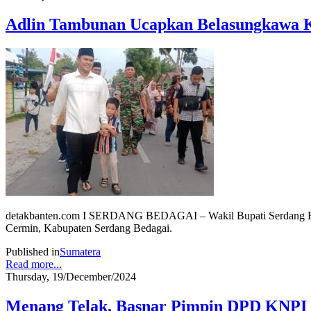
Adlin Tambunan Ucapkan Belasungkawa K
detakbanten.com I SERDANG BEDAGAI – Wakil Bupati Serdang Bed
Cermin, Kabupaten Serdang Bedagai.
Published in
Sumatera
Read more...
Thursday, 19/December/2024
Menang Telak, Basnar Pimpin DPD KNPI