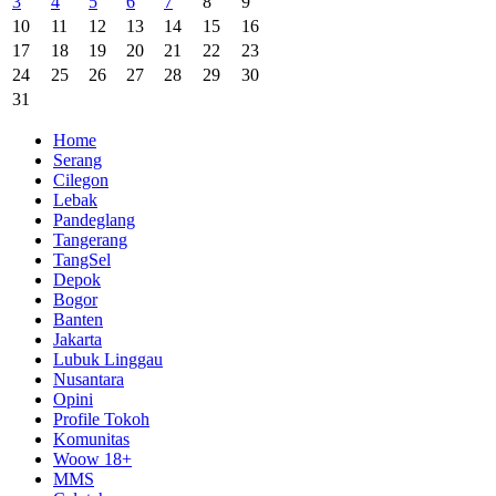
3
4
5
6
7
8
9
10
11
12
13
14
15
16
17
18
19
20
21
22
23
24
25
26
27
28
29
30
31
Home
Serang
Cilegon
Lebak
Pandeglang
Tangerang
TangSel
Depok
Bogor
Banten
Jakarta
Lubuk Linggau
Nusantara
Opini
Profile Tokoh
Komunitas
Woow 18+
MMS